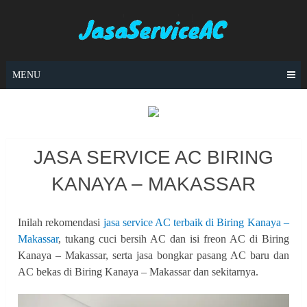
Skip
to
content
MENU
JASA SERVICE AC BIRING
KANAYA – MAKASSAR
Inilah rekomendasi
jasa service AC terbaik di Biring Kanaya –
Makassar
, tukang cuci bersih AC dan isi freon AC di Biring
Kanaya – Makassar, serta jasa bongkar pasang AC baru dan
AC bekas di Biring Kanaya – Makassar dan sekitarnya.