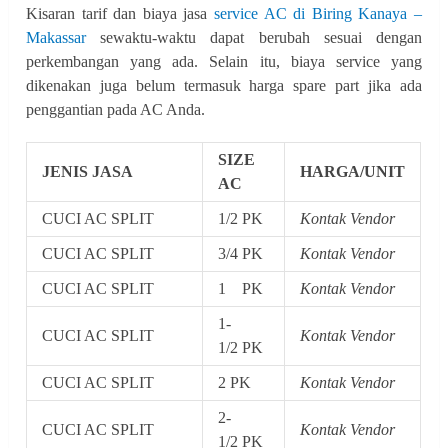
Kisaran tarif dan biaya jasa
service AC di Biring Kanaya –
Makassar
sewaktu-waktu dapat berubah sesuai dengan
perkembangan yang ada. Selain itu, biaya service yang
dikenakan juga belum termasuk harga spare part jika ada
penggantian pada AC Anda.
SIZE
JENIS JASA
HARGA/UNIT
AC
CUCI AC SPLIT
1/2 PK
Kontak Vendor
CUCI AC SPLIT
3/4 PK
Kontak Vendor
CUCI AC SPLIT
1 PK
Kontak Vendor
1-
CUCI AC SPLIT
Kontak Vendor
1/2 PK
CUCI AC SPLIT
2 PK
Kontak Vendor
2-
CUCI AC SPLIT
Kontak Vendor
1/2 PK