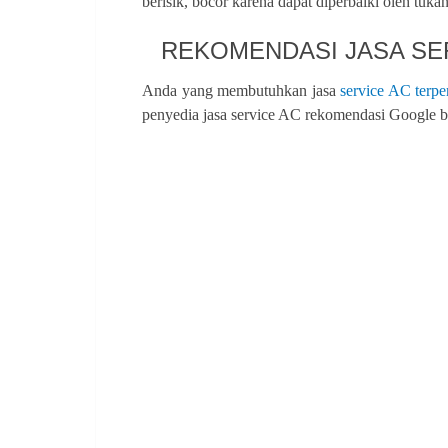
berisik, bocor karena dapat diperbaiki oleh tuk
REKOMENDASI JASA SER
Anda yang membutuhkan jasa
service AC terp
penyedia jasa service AC rekomendasi Google be