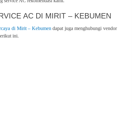
ang service AC rekomendasi kami.
VICE AC DI MIRIT – KEBUMEN
ercaya di Mirit – Kebumen
dapat juga menghubungi vendor
rikut ini.