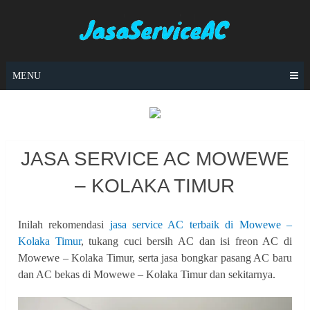
Skip
to
content
MENU
JASA SERVICE AC MOWEWE
– KOLAKA TIMUR
Inilah rekomendasi
jasa service AC terbaik di Mowewe –
Kolaka Timur
, tukang cuci bersih AC dan isi freon AC di
Mowewe – Kolaka Timur, serta jasa bongkar pasang AC baru
dan AC bekas di Mowewe – Kolaka Timur dan sekitarnya.