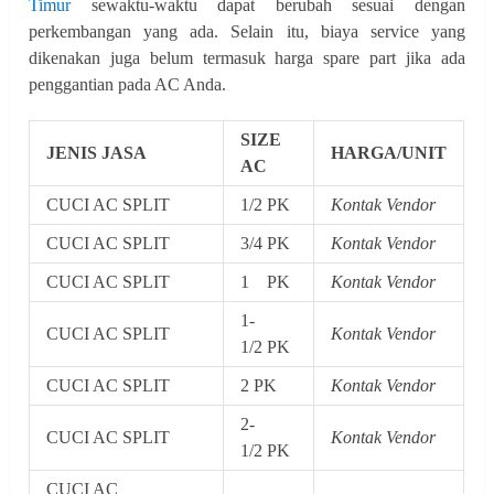
Timur
sewaktu-waktu dapat berubah sesuai dengan
perkembangan yang ada. Selain itu, biaya service yang
dikenakan juga belum termasuk harga spare part jika ada
penggantian pada AC Anda.
SIZE
JENIS JASA
HARGA/UNIT
AC
CUCI AC SPLIT
1/2 PK
Kontak Vendor
CUCI AC SPLIT
3/4 PK
Kontak Vendor
CUCI AC SPLIT
1 PK
Kontak Vendor
1-
CUCI AC SPLIT
Kontak Vendor
1/2 PK
CUCI AC SPLIT
2 PK
Kontak Vendor
2-
CUCI AC SPLIT
Kontak Vendor
1/2 PK
CUCI AC