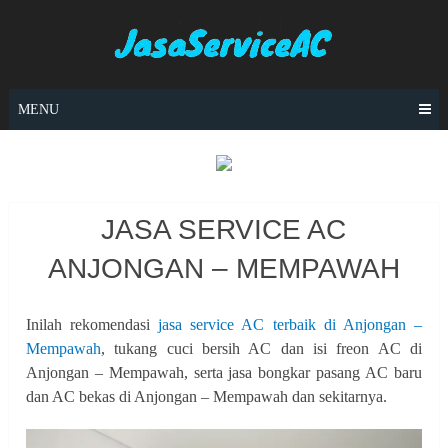
Skip
to
content
MENU
JASA SERVICE AC
ANJONGAN – MEMPAWAH
Inilah rekomendasi
jasa service AC terbaik di Anjongan –
Mempawah
, tukang cuci bersih AC dan isi freon AC di
Anjongan – Mempawah, serta jasa bongkar pasang AC baru
dan AC bekas di Anjongan – Mempawah dan sekitarnya.