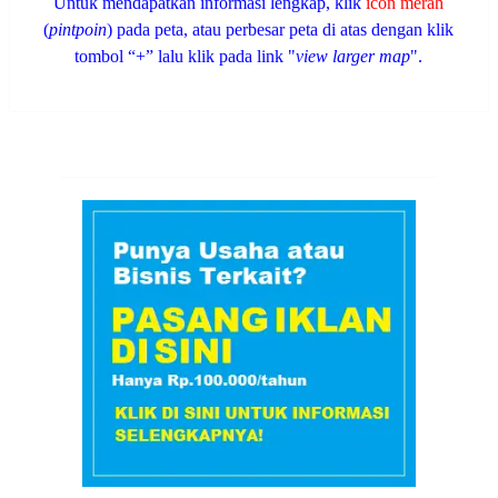
Untuk mendapatkan informasi lengkap, klik
icon merah
(
pintpoin
) pada peta, atau perbesar peta di atas dengan klik
tombol “+” lalu klik pada link "
view larger map
".