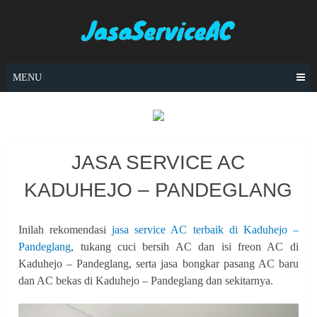
Skip
to
content
MENU
JASA SERVICE AC
KADUHEJO – PANDEGLANG
Inilah rekomendasi
jasa service AC terbaik di Kaduhejo –
Pandeglang
, tukang cuci bersih AC dan isi freon AC di
Kaduhejo – Pandeglang, serta jasa bongkar pasang AC baru
dan AC bekas di Kaduhejo – Pandeglang dan sekitarnya.