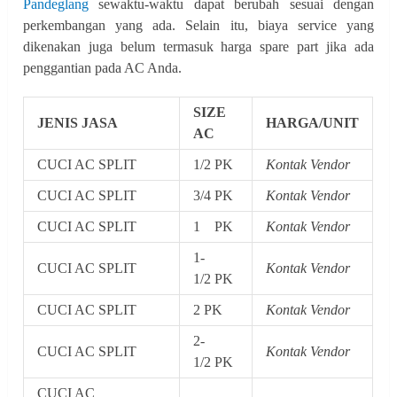
Pandeglang
sewaktu-waktu dapat berubah sesuai dengan
perkembangan yang ada. Selain itu, biaya service yang
dikenakan juga belum termasuk harga spare part jika ada
penggantian pada AC Anda.
SIZE
JENIS JASA
HARGA/UNIT
AC
CUCI AC SPLIT
1/2 PK
Kontak Vendor
CUCI AC SPLIT
3/4 PK
Kontak Vendor
CUCI AC SPLIT
1 PK
Kontak Vendor
1-
CUCI AC SPLIT
Kontak Vendor
1/2 PK
CUCI AC SPLIT
2 PK
Kontak Vendor
2-
CUCI AC SPLIT
Kontak Vendor
1/2 PK
CUCI AC