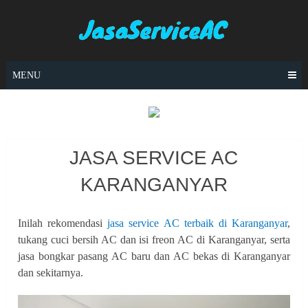
Skip
to
content
MENU
JASA SERVICE AC
KARANGANYAR
Inilah rekomendasi
jasa service AC terbaik di Karanganyar
,
tukang cuci bersih AC dan isi freon AC di Karanganyar, serta
jasa bongkar pasang AC baru dan AC bekas di Karanganyar
dan sekitarnya.