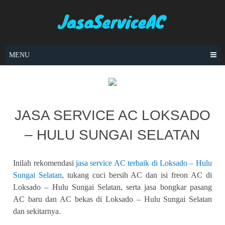
Skip
to
content
MENU
JASA SERVICE AC LOKSADO
– HULU SUNGAI SELATAN
Inilah rekomendasi
jasa service AC terbaik di Loksado – Hulu
Sungai Selatan
, tukang cuci bersih AC dan isi freon AC di
Loksado – Hulu Sungai Selatan, serta jasa bongkar pasang
AC baru dan AC bekas di Loksado – Hulu Sungai Selatan
dan sekitarnya.