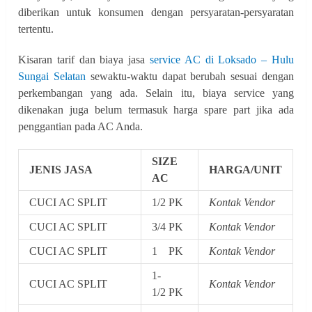
diberikan untuk konsumen dengan persyaratan-persyaratan
tertentu.
Kisaran tarif dan biaya jasa
service AC di Loksado – Hulu
Sungai Selatan
sewaktu-waktu dapat berubah sesuai dengan
perkembangan yang ada. Selain itu, biaya service yang
dikenakan juga belum termasuk harga spare part jika ada
penggantian pada AC Anda.
SIZE
JENIS JASA
HARGA/UNIT
AC
CUCI AC SPLIT
1/2 PK
Kontak Vendor
CUCI AC SPLIT
3/4 PK
Kontak Vendor
CUCI AC SPLIT
1 PK
Kontak Vendor
1-
CUCI AC SPLIT
Kontak Vendor
1/2 PK