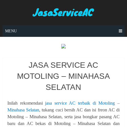
Skip
to
content
MENU
JASA SERVICE AC
MOTOLING – MINAHASA
SELATAN
Inilah rekomendasi
jasa service AC terbaik di Motoling –
Minahasa Selatan
, tukang cuci bersih AC dan isi freon AC di
Motoling – Minahasa Selatan, serta jasa bongkar pasang AC
baru dan AC bekas di Motoling – Minahasa Selatan dan