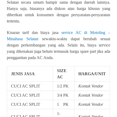
Selatan secara umum hampir sama dengan daerah lainnya.
Hanya saja, biasanya ada diskon atau harga khusus yang
diberikan untuk konsumen dengan persyaratan-persyaratan
tertentu.
Kisaran tarif dan biaya jasa
service AC di Motoling –
Minahasa Selatan
sewaktu-waktu dapat berubah sesuai
dengan perkembangan yang ada. Selain itu, biaya service
yang dikenakan juga belum termasuk harga spare part jika ada
penggantian pada AC Anda.
SIZE
JENIS JASA
HARGA/UNIT
AC
CUCI AC SPLIT
1/2 PK
Kontak Vendor
CUCI AC SPLIT
3/4 PK
Kontak Vendor
CUCI AC SPLIT
1 PK
Kontak Vendor
1-
CUCI AC SPLIT
Kontak Vendor