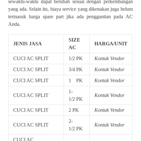
sewaktu-waktu dapat berubah sesuai dengan perkembangan
yang ada. Selain itu, biaya service yang dikenakan juga belum
termasuk harga spare part jika ada penggantian pada AC
Anda.
SIZE
JENIS JASA
HARGA/UNIT
AC
CUCI AC SPLIT
1/2 PK
Kontak Vendor
CUCI AC SPLIT
3/4 PK
Kontak Vendor
CUCI AC SPLIT
1 PK
Kontak Vendor
1-
CUCI AC SPLIT
Kontak Vendor
1/2 PK
CUCI AC SPLIT
2 PK
Kontak Vendor
2-
CUCI AC SPLIT
Kontak Vendor
1/2 PK
CUCI AC