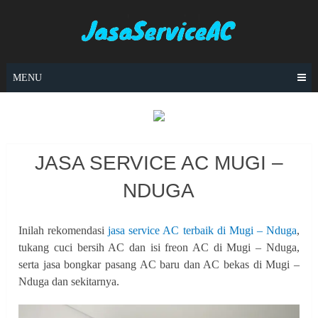
Skip
to
content
MENU
JASA SERVICE AC MUGI –
NDUGA
Inilah rekomendasi
jasa service AC terbaik di Mugi – Nduga
,
tukang cuci bersih AC dan isi freon AC di Mugi – Nduga,
serta jasa bongkar pasang AC baru dan AC bekas di Mugi –
Nduga dan sekitarnya.