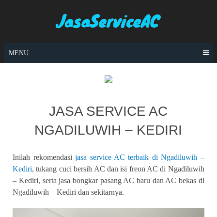
Skip
to
content
MENU
JASA SERVICE AC
NGADILUWIH – KEDIRI
Inilah rekomendasi
jasa service AC terbaik di Ngadiluwih –
Kediri
, tukang cuci bersih AC dan isi freon AC di Ngadiluwih
– Kediri, serta jasa bongkar pasang AC baru dan AC bekas di
Ngadiluwih – Kediri dan sekitarnya.