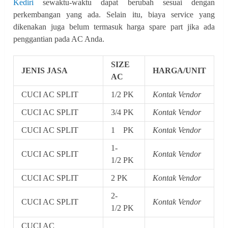
Kediri
sewaktu-waktu dapat berubah sesuai dengan
perkembangan yang ada. Selain itu, biaya service yang
dikenakan juga belum termasuk harga spare part jika ada
penggantian pada AC Anda.
SIZE
JENIS JASA
HARGA/UNIT
AC
CUCI AC SPLIT
1/2 PK
Kontak Vendor
CUCI AC SPLIT
3/4 PK
Kontak Vendor
CUCI AC SPLIT
1 PK
Kontak Vendor
1-
CUCI AC SPLIT
Kontak Vendor
1/2 PK
CUCI AC SPLIT
2 PK
Kontak Vendor
2-
CUCI AC SPLIT
Kontak Vendor
1/2 PK
CUCI AC