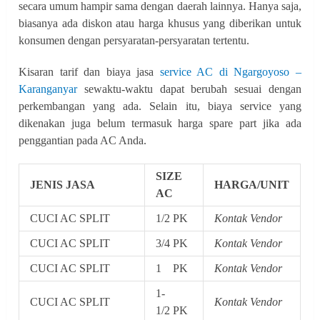
secara umum hampir sama dengan daerah lainnya. Hanya saja,
biasanya ada diskon atau harga khusus yang diberikan untuk
konsumen dengan persyaratan-persyaratan tertentu.
Kisaran tarif dan biaya jasa
service AC di Ngargoyoso –
Karanganyar
sewaktu-waktu dapat berubah sesuai dengan
perkembangan yang ada. Selain itu, biaya service yang
dikenakan juga belum termasuk harga spare part jika ada
penggantian pada AC Anda.
SIZE
JENIS JASA
HARGA/UNIT
AC
CUCI AC SPLIT
1/2 PK
Kontak Vendor
CUCI AC SPLIT
3/4 PK
Kontak Vendor
CUCI AC SPLIT
1 PK
Kontak Vendor
1-
CUCI AC SPLIT
Kontak Vendor
1/2 PK