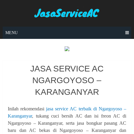
Skip
to
content
MENU
JASA SERVICE AC
NGARGOYOSO –
KARANGANYAR
Inilah rekomendasi
jasa service AC terbaik di Ngargoyoso –
Karanganyar
, tukang cuci bersih AC dan isi freon AC di
Ngargoyoso – Karanganyar, serta jasa bongkar pasang AC
baru dan AC bekas di Ngargoyoso – Karanganyar dan