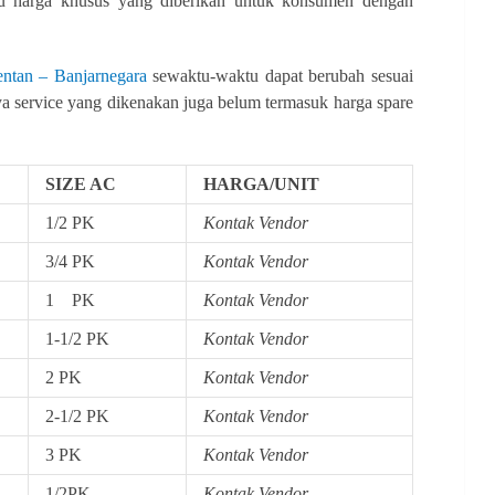
tau harga khusus yang diberikan untuk konsumen dengan
entan – Banjarnegara
sewaktu-waktu dapat berubah sesuai
ya service yang dikenakan juga belum termasuk harga spare
SIZE AC
HARGA/UNIT
1/2 PK
Kontak Vendor
3/4 PK
Kontak Vendor
1 PK
Kontak Vendor
1-1/2 PK
Kontak Vendor
2 PK
Kontak Vendor
2-1/2 PK
Kontak Vendor
3 PK
Kontak Vendor
1/2PK
Kontak Vendor