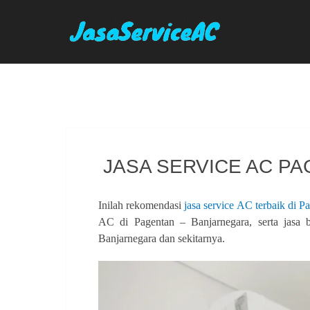
Skip
to
content
JASA SERVICE AC P
Inilah rekomendasi
jasa service AC terbaik di P
AC di Pagentan – Banjarnegara, serta jas
Banjarnegara dan sekitarnya.