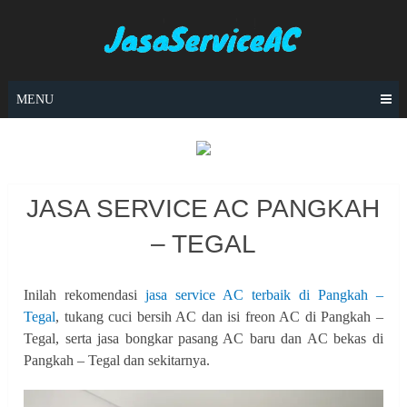
Skip
to
content
MENU
JASA SERVICE AC PANGKAH
– TEGAL
Inilah rekomendasi
jasa service AC terbaik di Pangkah –
Tegal
, tukang cuci bersih AC dan isi freon AC di Pangkah –
Tegal, serta jasa bongkar pasang AC baru dan AC bekas di
Pangkah – Tegal dan sekitarnya.