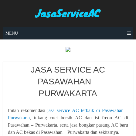
Skip
to
content
MENU
JASA SERVICE AC
PASAWAHAN –
PURWAKARTA
Inilah rekomendasi
jasa service AC terbaik di Pasawahan –
Purwakarta
, tukang cuci bersih AC dan isi freon AC di
Pasawahan – Purwakarta, serta jasa bongkar pasang AC baru
dan AC bekas di Pasawahan – Purwakarta dan sekitarnya.