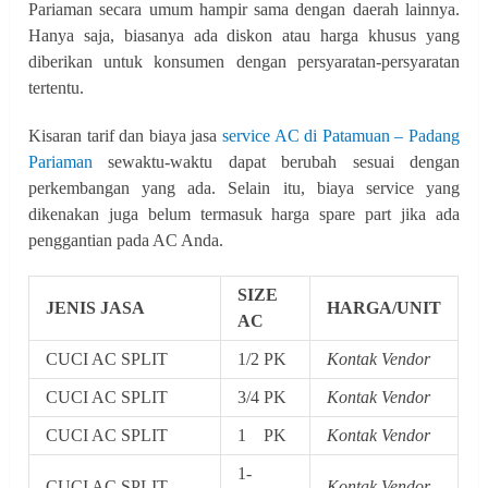
Pariaman secara umum hampir sama dengan daerah lainnya.
Hanya saja, biasanya ada diskon atau harga khusus yang
diberikan untuk konsumen dengan persyaratan-persyaratan
tertentu.
Kisaran tarif dan biaya jasa
service AC di Patamuan – Padang
Pariaman
sewaktu-waktu dapat berubah sesuai dengan
perkembangan yang ada. Selain itu, biaya service yang
dikenakan juga belum termasuk harga spare part jika ada
penggantian pada AC Anda.
SIZE
JENIS JASA
HARGA/UNIT
AC
CUCI AC SPLIT
1/2 PK
Kontak Vendor
CUCI AC SPLIT
3/4 PK
Kontak Vendor
CUCI AC SPLIT
1 PK
Kontak Vendor
1-
CUCI AC SPLIT
Kontak Vendor