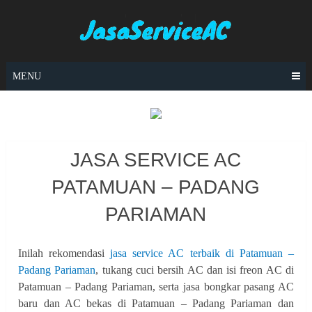
Skip
to
content
MENU
JASA SERVICE AC
PATAMUAN – PADANG
PARIAMAN
Inilah rekomendasi
jasa service AC terbaik di Patamuan –
Padang Pariaman
, tukang cuci bersih AC dan isi freon AC di
Patamuan – Padang Pariaman, serta jasa bongkar pasang AC
baru dan AC bekas di Patamuan – Padang Pariaman dan