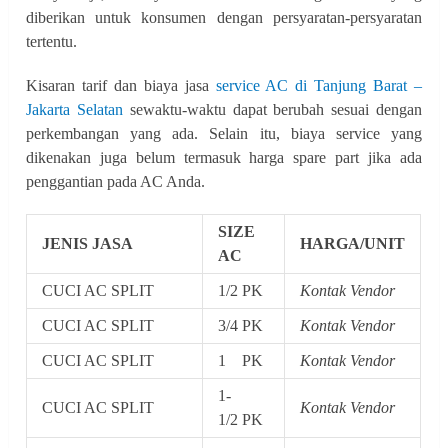
diberikan untuk konsumen dengan persyaratan-persyaratan
tertentu.
Kisaran tarif dan biaya jasa
service AC di Tanjung Barat –
Jakarta Selatan
sewaktu-waktu dapat berubah sesuai dengan
perkembangan yang ada. Selain itu, biaya service yang
dikenakan juga belum termasuk harga spare part jika ada
penggantian pada AC Anda.
SIZE
JENIS JASA
HARGA/UNIT
AC
CUCI AC SPLIT
1/2 PK
Kontak Vendor
CUCI AC SPLIT
3/4 PK
Kontak Vendor
CUCI AC SPLIT
1 PK
Kontak Vendor
1-
CUCI AC SPLIT
Kontak Vendor
1/2 PK