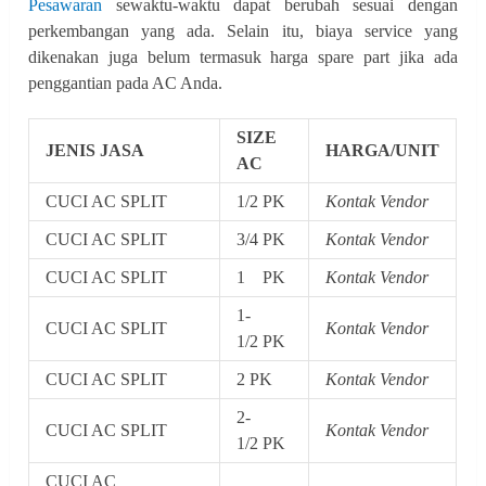
Pesawaran
sewaktu-waktu dapat berubah sesuai dengan
perkembangan yang ada. Selain itu, biaya service yang
dikenakan juga belum termasuk harga spare part jika ada
penggantian pada AC Anda.
SIZE
JENIS JASA
HARGA/UNIT
AC
CUCI AC SPLIT
1/2 PK
Kontak Vendor
CUCI AC SPLIT
3/4 PK
Kontak Vendor
CUCI AC SPLIT
1 PK
Kontak Vendor
1-
CUCI AC SPLIT
Kontak Vendor
1/2 PK
CUCI AC SPLIT
2 PK
Kontak Vendor
2-
CUCI AC SPLIT
Kontak Vendor
1/2 PK
CUCI AC