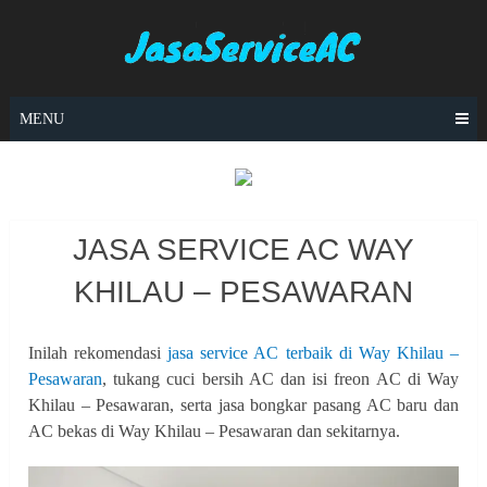
Skip
to
content
MENU
JASA SERVICE AC WAY
KHILAU – PESAWARAN
Inilah rekomendasi
jasa service AC terbaik di Way Khilau –
Pesawaran
, tukang cuci bersih AC dan isi freon AC di Way
Khilau – Pesawaran, serta jasa bongkar pasang AC baru dan
AC bekas di Way Khilau – Pesawaran dan sekitarnya.